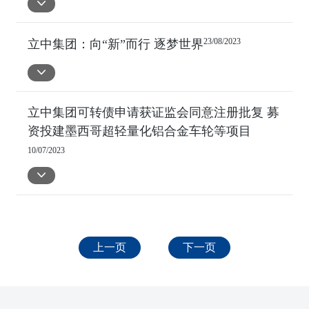
23/08/2023
立中集团：向“新”而行 逐梦世界
立中集团可转债申请获证监会同意注册批复 募
资投建墨西哥超轻量化铝合金车轮等项目
10/07/2023
上一页
下一页