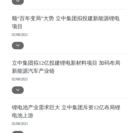
顺“百年变局”大势 立中集团拟投建新能源锂电
项目
02/08/2021
立中集团拟12亿投建锂电新材料项目 加码布局
新能源汽车产业链
02/08/2021
锂电池产业需求巨大 立中集团斥资12亿布局锂
电池上游
02/08/2021