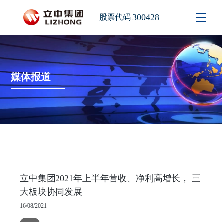
300428
股票代码
媒体报道
立中集团2021年上半年营收、净利高增长， 三
大板块协同发展
16/08/2021