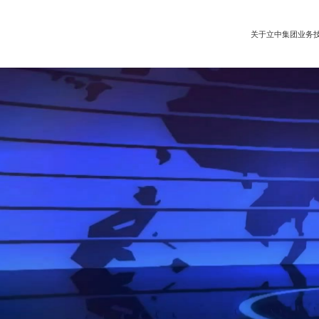
关于立中
集团业务