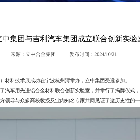
立中集团与吉利汽车集团成立联合创新实验
来源：立中合金集团
发布时间：2024/10/21
第四届）材料技术展成功在宁波杭州湾举办，立中集团受邀参加。
了汽车用先进铝合金材料联合创新实验室，并举行了揭牌仪式，
方领导与众多高校教授及业内知名专家共同见证了这历史性的一