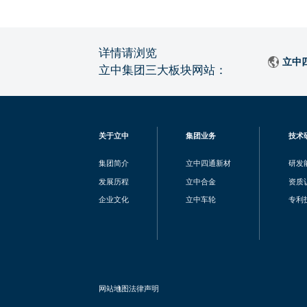
详情请浏览
立中
立中集团三大板块网站：
关于立中
集团业务
技术
集团简介
立中四通新材
研发
发展历程
立中合金
资质
企业文化
立中车轮
专利
网站地图
法律声明