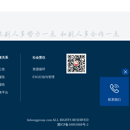
者关系
社会责任
公告
资源循环
报告
ESG行动与管理
报告
者平台
联系我们
lizhonggroup.com ALL RIGHTS RESERVED
冀ICP备10001868号-2