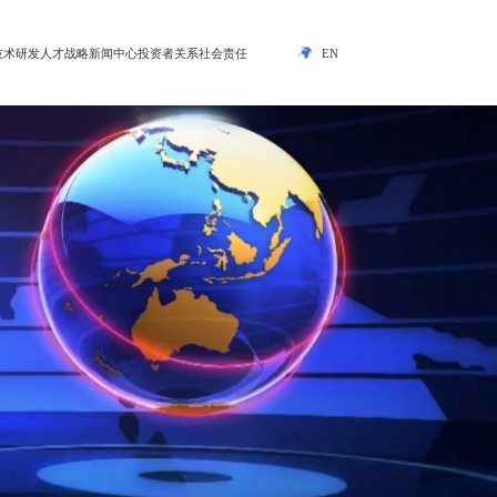
技术研发
人才战略
新闻中心
投资者关系
社会责任
EN