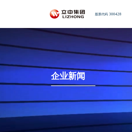
300428
股票代码
企业新闻