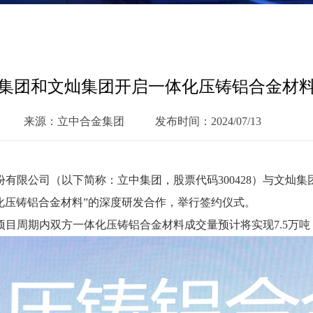
集团和文灿集团开启一体化压铸铝合金材
来源：立中合金集团
发布时间：2024/07/13
团股份有限公司（以下简称：立中集团，股票代码300428）与文
一体化压铸铝合金材料”的深度研发合作，举行签约仪式。
，项目周期内双方一体化压铸铝合金材料成交量预计将实现7.5万吨