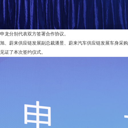
申龙分别代表双方签署合作协议。
旭、蔚来供应链发展副总裁潘昱、蔚来汽车供应链发展车身采购
见证了本次签约仪式。