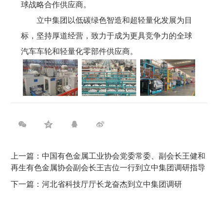
球战略合作供应商。
立中集团以低碳绿色智造和超轻量化发展为目
标，坚持厚道经营，致力于成为更具竞争力的全球
汽车车轮和轻量化零部件供应商。
上一篇：中国有色金属工业协会党委常委、副会长王健和
再生有色金属协会副会长王吉位一行到立中集团调研指导
下一篇：河北省科技厅厅长龙奋杰到立中集团调研