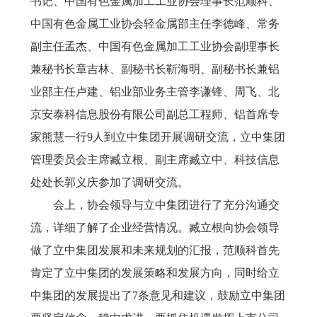
书记、中国有色金属加工工业协会理事长范顺科、
中国有色金属工业协会轻金属部主任李德峰、常务
副主任孟杰、中国有色金属加工工业协会副理事长
兼秘书长章吉林、副秘书长靳海明、副秘书长兼铝
业部主任卢建、铝业部业务主管李谦锋、周飞、北
京安泰科信息股份有限公司副总工程师、铝首席专
家熊慧一行9人到立中集团开展调研交流，立中集团
管理委员会主席臧立根、副主席臧立中、科技信息
处处长郭义庆参加了调研交流。
会上，协会领导与立中集团进行了充分沟通交
流，详细了解了企业经营情况。臧立根向协会领导
做了立中集团发展和未来规划的汇报，范顺科首先
肯定了立中集团的发展策略和发展方向，同时给立
中集团的发展提出了7条意见和建议，鼓励立中集团