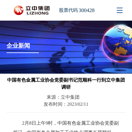
300428
股票代码
企业新闻
中国有色金属工业协会党委副书记范顺科一行到立中集团
调研
来源：立中集团
发布时间：2023/02/11
2月8日上午9时，中国有色金属工业协会党委副