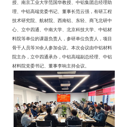
授、南京工业大学范国华教授、中铝集团总经理助
理、中铝高端党委书记、董事长范云强，有研工程
技术研究院、航材院、西南铝、东轻、商飞北研中
心、立中四通、中南大学、北京科技大学、中铝材
料院等单位的课题负责人，参研单位负责人，项目
骨干人员等30余人参加会议。本次会议由中铝材料
院主办，立中四通承办，中铝高端副总经理、中铝
材料院党委书记、董事李响主持会议。