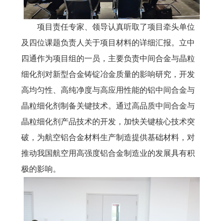
项目责任专家、领导认真听取了项目牵头单位
及四位课题负责人关于项目材料的详细汇报。立中
四通作为项目组的一员，主要负责中间合金与晶粒
细化剂对新型合金铸锭冶金质量的影响研究，开发
高均匀性、高纯净度与高应用性能的铝中间合金与
晶粒细化剂制备关键技术。通过高品质中间合金与
晶粒细化剂产品技术的开发，加快关键核心技术突
破，为航空铝合金材料生产制造提供基础材料，对
推动我国航空用高强度铝合金制造业的发展具有积
极的影响。