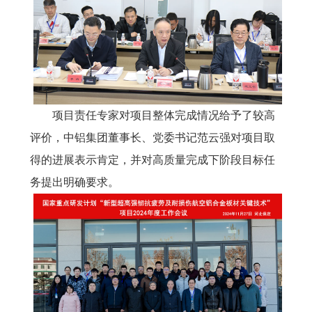
项目责任专家对项目整体完成情况给予了较高
评价，中铝集团董事长、党委书记范云强对项目取
得的进展表示肯定，并对高质量完成下阶段目标任
务提出明确要求。