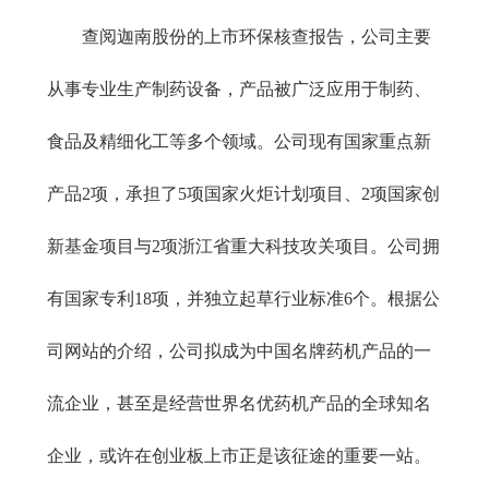
查阅迦南股份的上市环保核查报告，公司主要
从事专业生产制药设备，产品被广泛应用于制药、
食品及精细化工等多个领域。公司现有国家重点新
产品2项，承担了5项国家火炬计划项目、2项国家创
新基金项目与2项浙江省重大科技攻关项目。公司拥
有国家专利18项，并独立起草行业标准6个。根据公
司网站的介绍，公司拟成为中国名牌药机产品的一
流企业，甚至是经营世界名优药机产品的全球知名
企业，或许在创业板上市正是该征途的重要一站。