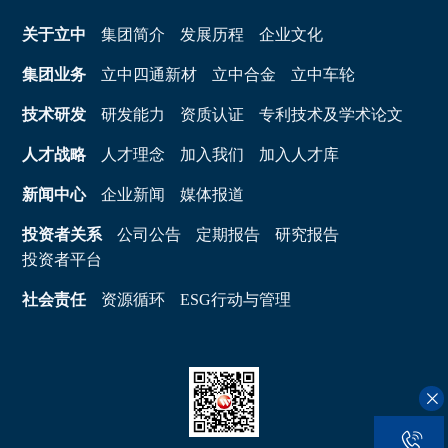
关于立中
集团简介
发展历程
企业文化
集团业务
立中四通新材
立中合金
立中车轮
技术研发
研发能力
资质认证
专利技术及学术论文
人才战略
人才理念
加入我们
加入人才库
新闻中心
企业新闻
媒体报道
投资者关系
公司公告
定期报告
研究报告
投资者平台
社会责任
资源循环
ESG行动与管理