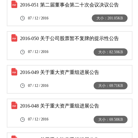
2016-051 第二届董事会第二十次会议决议公告
07 / 12 / 2016
大小：201.05KB
2016-050 关于公司股票暂不复牌的提示性公告
07 / 12 / 2016
大小：82.59KB
2016-049 关于重大资产重组进展公告
07 / 12 / 2016
大小：69.71KB
2016-048 关于重大资产重组进展公告
07 / 12 / 2016
大小：69.58KB