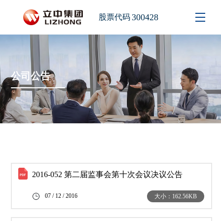
300428
股票代码
公司公告
2016-052 第二届监事会第十次会议决议公告
07 / 12 / 2016
大小：162.56KB