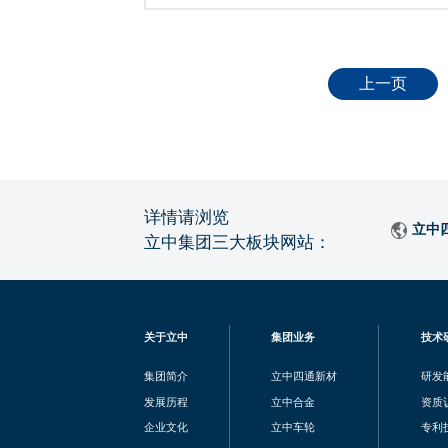
上一页
详情请浏览
立中
立中集团三大板块网站：
关于立中
集团业务
技术
集团简介
立中四通新材
研发
发展历程
立中合金
资质
企业文化
立中车轮
专利