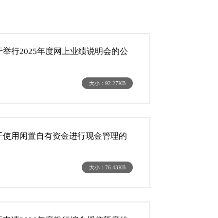
2 关于举行2025年度网上业绩说明会的公
大小：92.27KB
0 关于使用闲置自有资金进行现金管理的
大小：76.43KB