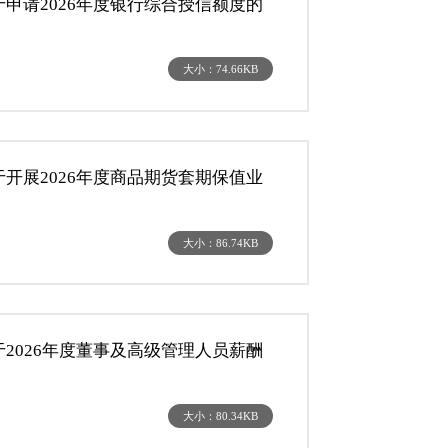
8 关于申请2026年度银行综合授信额度的
大小：74.66KB
6 关于开展2026年度商品期货套期保值业
大小：86.74KB
4 关于2026年度董事及高级管理人员薪酬
大小：80.34KB