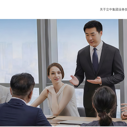
关于立中
集团业务