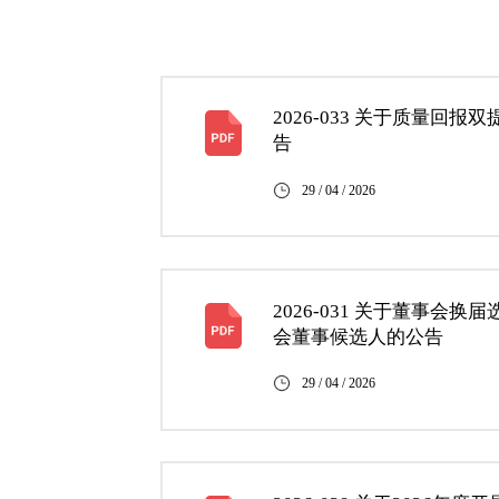
2026-033 关于质量回
告
29 / 04 / 2026
2026-031 关于董事会
会董事候选人的公告
29 / 04 / 2026