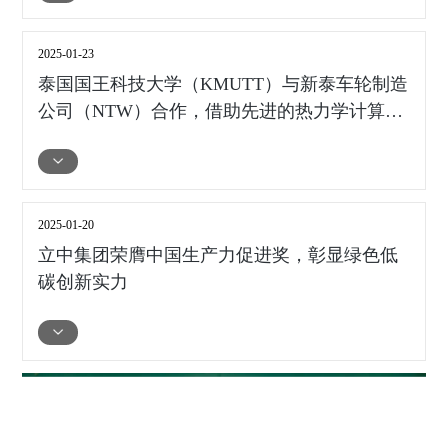
表新春祝愿的红包。
2025-01-23
泰国国王科技大学（KMUTT）与新泰车轮制造
公司（NTW）合作，借助先进的热力学计算软
件提升铝研究能力。
2025-01-20
立中集团荣膺中国生产力促进奖，彰显绿色低
碳创新实力