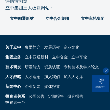
详情请浏览
立中集团三大板块网站：
立中四通新材
立中合金集团
立中车轮集团
关于立中
集团简介
发展历程
企业文化
集团业务
立中四通新材
立中合金
立中车轮
技术研发
研发能力
资质认证
专利技术及学术论文
人才战略
人才理念
加入我们
加入人才库
新闻中心
企业新闻
媒体报道
联系我们
投资者关系
公司公告
定期报告
研究报告
投资者平台