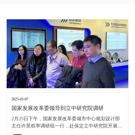
2025-03-07
国家发展改革委领导到立中研究院调研
2月25日下午，国家发展改革委城市中心规划设计部
主任许景权率调研组一行，赴保定立中研究院开展实
地调研，深入了解清苑区城镇化潜力地区产业导入工