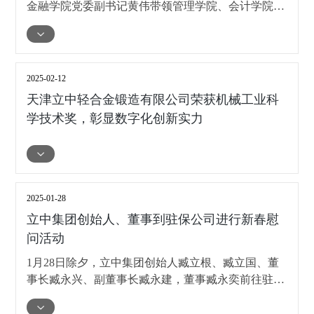
金融学院党委副书记黄伟带领管理学院、会计学院相
关负责人到访立中集团，立中集团联合创始人臧立根
在立中研究院接待了客人一行。
2025-02-12
天津立中轻合金锻造有限公司荣获机械工业科
学技术奖，彰显数字化创新实力
2025-01-28
立中集团创始人、董事到驻保公司进行新春慰
问活动
1月28日除夕，立中集团创始人臧立根、臧立国、董
事长臧永兴、副董事长臧永建，董事臧永奕前往驻保
公司/合资公司进行新春慰问活动，向春节期间仍坚
守在工作岗位上的干部员工致以节日的问候并送上代