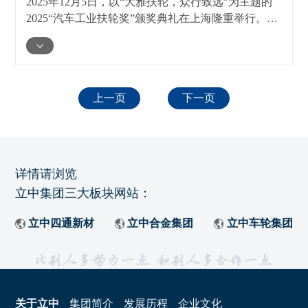
2025年12月5日，以“大雅扶轮，众行致远”为主题的
2025“汽车工业扶轮奖”颁奖典礼在上海隆重举行。该
奖项由机械工业信息研究院《汽车制造业》联合德国
弗戈传播集团发起的行业奖项，旨在通过表彰汽车领
域做出杰出贡献的企业、团队和个人，鼓励创新、宣
传行业最新成果，促进国内外技术交流与产业进步，
上一页
下一页
同时展望未来出行发展趋势，在汽车行业内具有较高
的权威性和影响力，被视为一个极具前瞻性的技术奖
项。
详情请浏览
立中集团三大板块网站：
立中四通新材
立中合金集团
立中车轮集团
关于立中
集团简介
发展历程
企业文化