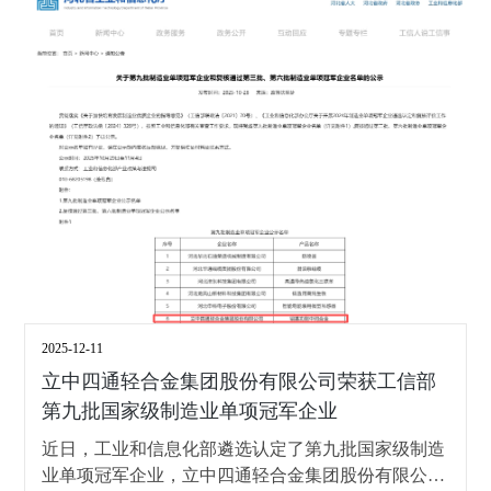
评级的高标准与权威性。此项殊荣不仅是董秘李志国
个人专业能力的体现，也是中国上市公司协会对立中
集团治理与规范运作水平的权威认可，更是公司在董
事会的优秀领导下，证券事务部全体成员协同共进的
成果。
2025-12-11
立中四通轻合金集团股份有限公司荣获工信部
第九批国家级制造业单项冠军企业
近日，工业和信息化部遴选认定了第九批国家级制造
业单项冠军企业，立中四通轻合金集团股份有限公司