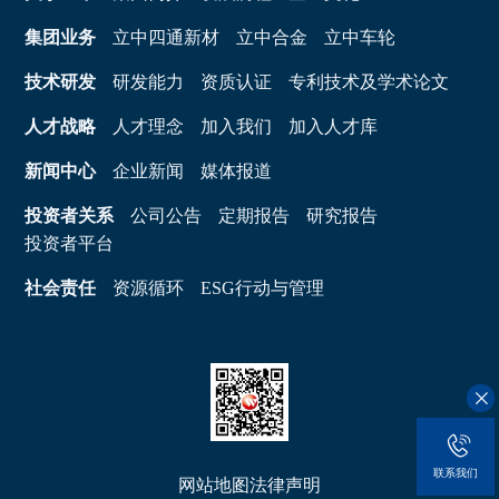
集团业务
立中四通新材
立中合金
立中车轮
技术研发
研发能力
资质认证
专利技术及学术论文
人才战略
人才理念
加入我们
加入人才库
新闻中心
企业新闻
媒体报道
投资者关系
公司公告
定期报告
研究报告
投资者平台
社会责任
资源循环
ESG行动与管理
联系我们
网站地图
法律声明