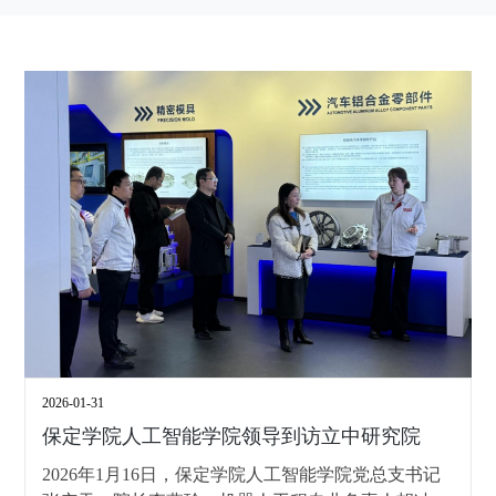
2026-01-31
保定学院人工智能学院领导到访立中研究院
2026年1月16日，保定学院人工智能学院党总支书记